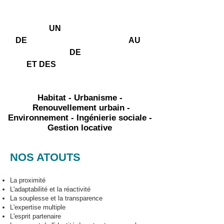
HATÉO
RES
EAU
UN
PROFESSIONNELS
DE
AU
SERVICE
L'HABITAT
DE
TERRITOIRES
ET DES
DURABLES
Habitat - Urbanisme -
Renouvellement urbain -
Environnement - Ingénierie sociale -
Gestion locative
NOS ATOUTS
La proximité
L'adaptabilité et la réactivité
La souplesse et la transparence
L'expertise multiple
L'esprit partenaire