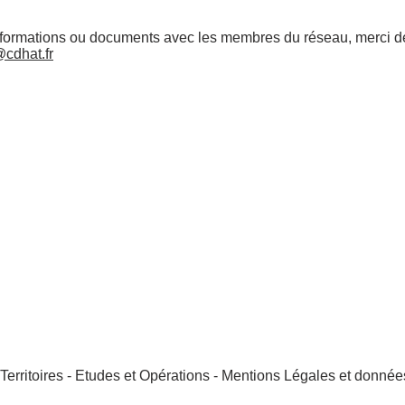
nformations ou documents avec les membres du réseau, merci de
cdhat.fr
teurs
Stagiaires
se requis
erritoires - Etudes et Opérations -
Mentions Légales et donnée