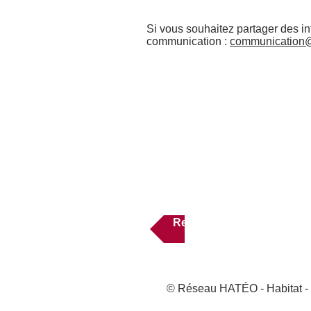
Si vous souhaitez partager des i
communication :
communication@
Forma
Mot de pas
Retour à l'espace privé
© Réseau HATÉO - Habitat - T