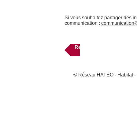
Si vous souhaitez partager des i
communication :
communication@
Retour à l'espace privé
© Réseau HATÉO - Habitat - T